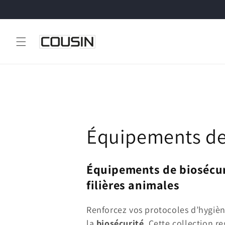
et
passer
au
contenu
C
Équipements de 
o
Équipements de biosécuri
l
filières animales
l
Renforcez vos protocoles d’hygiè
la
biosécurité
. Cette collection r