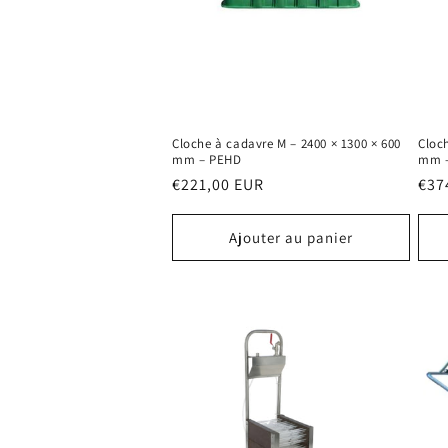
Cloche à cadavre M – 2400 × 1300 × 600
Cloch
mm – PEHD
mm –
Prix
€221,00 EUR
Prix
€37
habituel
hab
Ajouter au panier