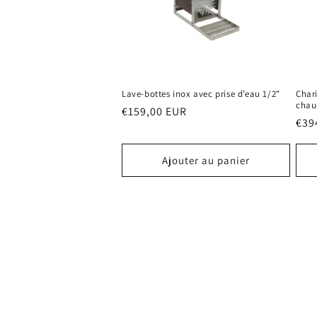
Lave-bottes inox avec prise d’eau 1/2"
Chari
chau
Prix
€159,00 EUR
Prix
€39
habituel
hab
Ajouter au panier