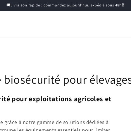
🚚Livraison rapide : commandez aujourd'hui, expédié sous 48h⏳
biosécurité pour élevage
té pour exploitations agricoles et
ne grâce à notre gamme de solutions dédiées à
egroupe les équipements essentiels pour limiter