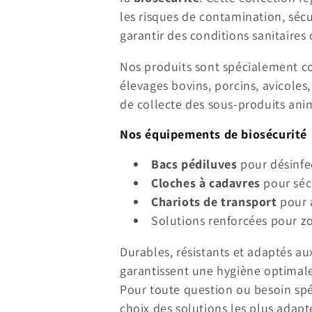
e
les risques de contamination, sécu
garantir des conditions sanitaire
c
Nos produits sont spécialement c
t
élevages bovins, porcins, avicoles,
de collecte des sous-produits ani
i
Nos équipements de biosécurité
o
Bacs pédiluves
pour désinfe
Cloches à cadavres
pour séc
n
Chariots de transport
pour 
Solutions renforcées pour zo
:
Durables, résistants et adaptés a
garantissent une hygiène optimale
Pour toute question ou besoin sp
choix des solutions les plus adapt