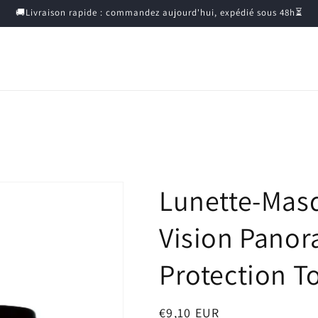
🚚Livraison rapide : commandez aujourd'hui, expédié sous 48h⏳
Lunette-Mas
Vision Panor
Protection T
Prix
€9,10 EUR