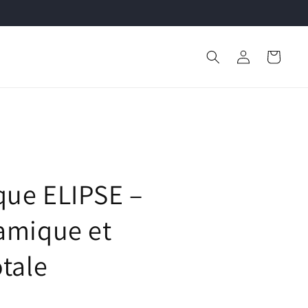
Connexion
Panier
que ELIPSE –
amique et
otale