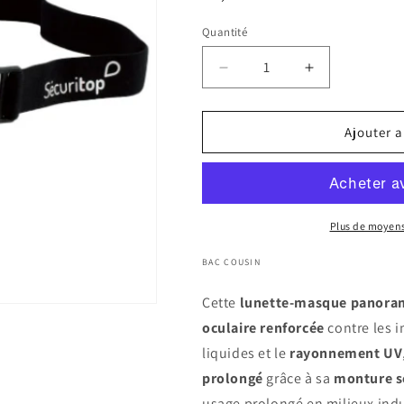
habituel
Quantité
Réduire
Augmenter
la
la
quantité
quantité
de
de
Ajouter a
Lunette-
Lunette-
Masque
Masque
ELIPSE
ELIPSE
–
–
Vision
Vision
Plus de moyen
Panoramique
Panoramique
et
et
BAC COUSIN
Protection
Protection
Cette
Totale
lunette-masque panora
Totale
oculaire renforcée
contre les 
liquides et le
rayonnement UV
prolongé
grâce à sa
monture s
usage prolongé en milieux indu