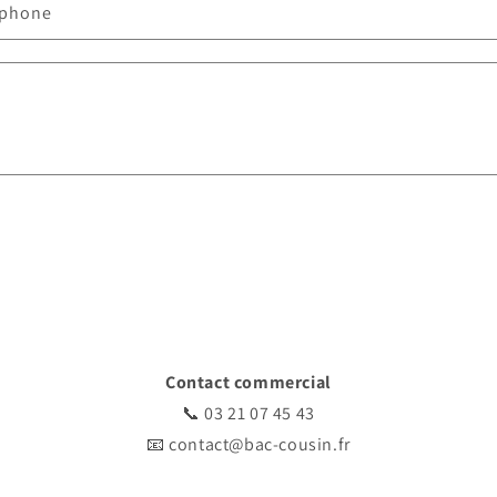
éphone
Contact commercial
📞
03 21 07 45 43
📧
contact@bac-cousin.fr