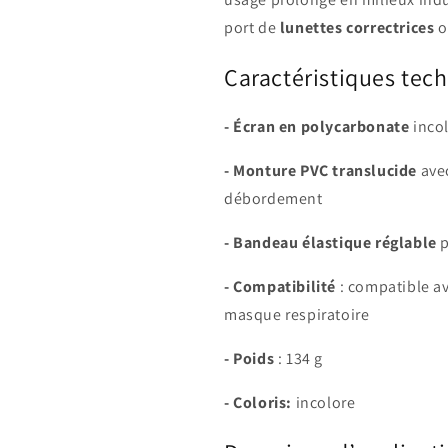
port de
lunettes correctrices
o
Caractéristiques tec
- Écran en polycarbonate
incol
- Monture PVC translucide
ave
débordement
- Bandeau élastique réglable
p
- Compatibilité
: compatible av
masque respiratoire
- Poids
: 134 g
- Coloris:
incolore