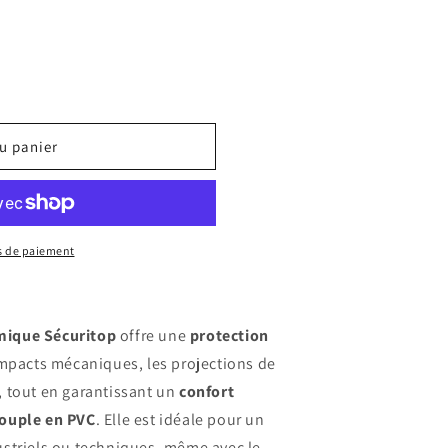
u panier
s de paiement
mique Sécuritop
offre une
protection
impacts mécaniques, les projections de
, tout en garantissant un
confort
ouple en PVC
. Elle est idéale pour un
striels ou techniques, même avec le