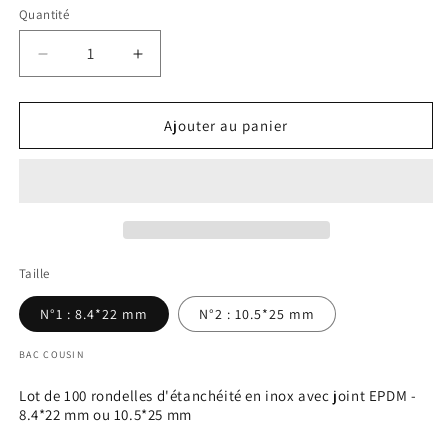
Quantité
Réduire
Augmenter
la
la
quantité
quantité
de
de
Ajouter au panier
Lot
Lot
de
de
100
100
rondelles
rondelles
d&#39;étanchéité
d&#39;étanchéité
en
en
inox
inox
Taille
avec
avec
joint
joint
N°1 : 8.4*22 mm
N°2 : 10.5*25 mm
EPDM
EPDM
-
-
BAC COUSIN
8.4*22
8.4*22
Lot de 100 rondelles d'étanchéité en inox avec joint EPDM -
mm
mm
8.4*22 mm ou 10.5*25 mm
ou
ou
10.5*25
10.5*25