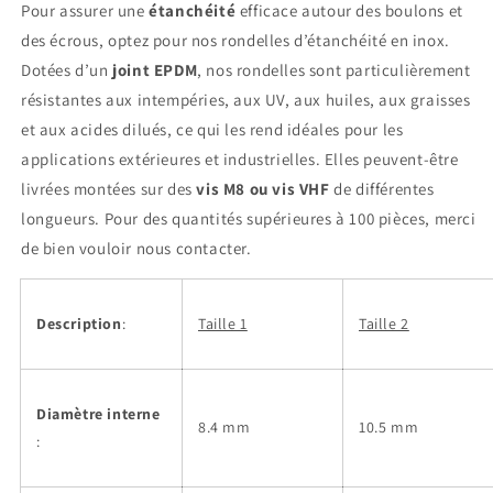
Pour assurer une
étanchéité
efficace autour des boulons et
mm
mm
des écrous, optez pour nos rondelles d’étanchéité en inox.
Dotées d’un
joint EPDM
, nos rondelles sont particulièrement
résistantes aux intempéries, aux UV, aux huiles, aux graisses
et aux acides dilués, ce qui les rend idéales pour les
applications extérieures et industrielles. Elles peuvent-être
livrées montées sur des
vis M8 ou vis VHF
de différentes
longueurs. Pour des quantités supérieures à 100 pièces, merci
de bien vouloir nous contacter.
Description
:
Taille 1
Taille 2
Diamètre interne
8.4 mm
10.5 mm
: