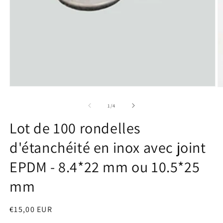
Ouvrir
O
le
le
média
m
de
1
/
4
1
2
dans
d
Lot de 100 rondelles
une
u
fenêtre
f
d'étanchéité en inox avec joint
modale
m
EPDM - 8.4*22 mm ou 10.5*25
mm
Prix
€15,00 EUR
habituel